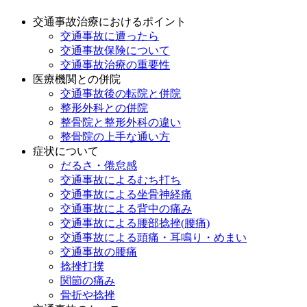
交通事故治療におけるポイント
交通事故に遭ったら
交通事故保険について
交通事故治療の重要性
医療機関との併院
交通事故後の転院と併院
整形外科との併院
整骨院と整形外科の違い
整骨院の上手な通い方
症状について
だるさ・倦怠感
交通事故によるむち打ち
交通事故による坐骨神経痛
交通事故による背中の痛み
交通事故による腰部捻挫(腰痛)
交通事故による頭痛・耳鳴り・めまい
交通事故の腰痛
捻挫打撲
関節の痛み
骨折や捻挫