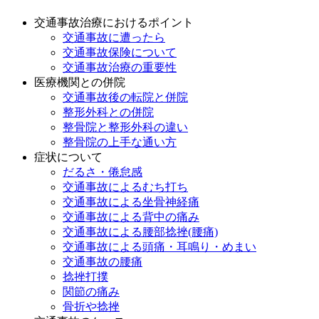
交通事故治療におけるポイント
交通事故に遭ったら
交通事故保険について
交通事故治療の重要性
医療機関との併院
交通事故後の転院と併院
整形外科との併院
整骨院と整形外科の違い
整骨院の上手な通い方
症状について
だるさ・倦怠感
交通事故によるむち打ち
交通事故による坐骨神経痛
交通事故による背中の痛み
交通事故による腰部捻挫(腰痛)
交通事故による頭痛・耳鳴り・めまい
交通事故の腰痛
捻挫打撲
関節の痛み
骨折や捻挫