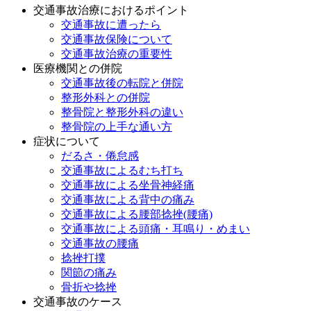
交通事故治療におけるポイント
交通事故に遭ったら
交通事故保険について
交通事故治療の重要性
医療機関との併院
交通事故後の転院と併院
整形外科との併院
整骨院と整形外科の違い
整骨院の上手な通い方
症状について
だるさ・倦怠感
交通事故によるむち打ち
交通事故による坐骨神経痛
交通事故による背中の痛み
交通事故による腰部捻挫(腰痛)
交通事故による頭痛・耳鳴り・めまい
交通事故の腰痛
捻挫打撲
関節の痛み
骨折や捻挫
交通事故のケース