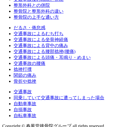
整形外科との併院
整骨院と整形外科の違い
整骨院の上手な通い方
だるさ・倦怠感
交通事故によるむち打ち
交通事故による坐骨神経痛
交通事故による背中の痛み
交通事故による腰部捻挫(腰痛)
交通事故による頭痛・耳鳴り・めまい
交通事故の腰痛
捻挫打撲
関節の痛み
骨折や捻挫
交通事故
同乗していて交通事故に遭ってしまった場合
自動車事故
自損事故
自転車事故
Copyright © 春風堂接骨院グループ all rights reserved.