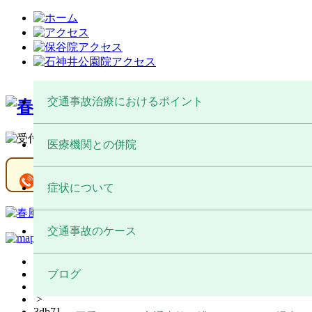
交通事故治療におけるポイント
医療機関との併院
交通事故に遭ったら
交通事故保険について
症状について
交通事故後の転院と併院
交通事故治療の重要性
整形外科との併院
交通事故のケース
だるさ・倦怠感
HOME
整骨院と整形外科の違い
交通事故によるむち打ち
ブログ
交通事故
>
>
3db712a95ca32d152efadb63573061f2_s