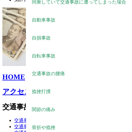
整骨院の上手な通い方
交通事故による坐骨神経痛
同乗していて交通事故に遭ってしまった場合
交通事故による背中の痛み
自動車事故
交通事故による腰部捻挫(腰痛)
自損事故
交通事故による頭痛・耳鳴り・めまい
自転車事故
交通事故の腰痛
HOME
アクセス・料金
捻挫打撲
交通事故治療におけるポイント
関節の痛み
交通事故に遭ったら
交通事故保険について
骨折や捻挫