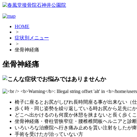
HOME
>
症状別メニュー
>
坐骨神経痛
坐骨神経痛
椅子に座るとお尻がしびれ長時間座る事が出来ない（仕
歩く時・同じ姿勢を繰り返している時お尻から足先にか
どこへ出かけるのも何度か休憩を挟まないと長く歩くこ
坐骨神経痛・脊柱管狭窄症・腰椎椎間板ヘルニアと診断
いろいろな治療院へ行き痛み止めを貰い注射をしたが痺
手術を受けたが治っていない方