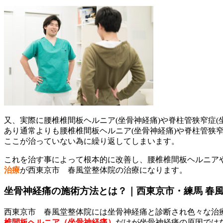
又、実際に腰椎椎間板ヘルニア(坐骨神経痛)や脊柱管狭窄症
あり通常よりも腰椎椎間板ヘルニア(坐骨神経痛)や脊柱管狭窄
ここが治っていない為に繰り返してしまいます。
これを治す事によって根本的に改善し、腰椎椎間板ヘルニア
治療
が西東京市 春風堂整体院の治療になります。
坐骨神経痛の施術方法とは？｜西東京市・練馬 春
西東京市 春風堂整体院には坐骨神経痛と診断され色々な治
椎間板ヘルニア（坐骨神経痛）
だけが坐骨神経痛の原因では