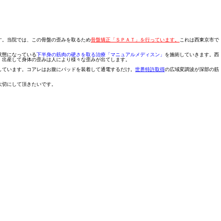
す。当院では、この骨盤の歪みを取るため
骨盤矯正「ＳＰＡＴ」を行っています。
これは西東京市で
状態になっている
下半身の筋肉の硬さを取る治療「マニュアルメディスン」
を施術していきます。西
。出産して身体の歪みは人により様々な歪みが出てします。
しています。コアレはお腹にパッドを装着して通電するだけ。
世界特許取得
の広域変調波が深部の筋
大切にして頂きたいです。