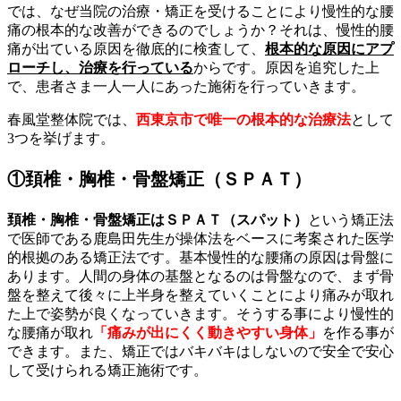
では、なぜ当院の治療・矯正を受けることにより慢性的な腰
痛の根本的な改善ができるのでしょうか？それは、慢性的腰
痛が出ている原因を徹底的に検査して、
根本的な原因にアプ
ローチし、治療を行っている
からです。原因を追究した上
で、患者さま一人一人にあった施術を行っていきます。
春風堂整体院では、
西東京市で唯一の根本的な治療法
として
3つを挙げます。
①頚椎・胸椎・骨盤矯正（ＳＰＡＴ）
頚椎・胸椎・骨盤矯正はＳＰＡＴ（スパット）
という矯正法
で医師である鹿島田先生が操体法をベースに考案された医学
的根拠のある矯正法です。基本慢性的な腰痛の原因は骨盤に
あります。人間の身体の基盤となるのは骨盤なので、まず骨
盤を整えて後々に上半身を整えていくことにより痛みが取れ
た上で姿勢が良くなっていきます。そうする事により慢性的
な腰痛が取れ
「痛みが出にくく動きやすい身体」
を作る事が
できます。また、矯正ではバキバキはしないので安全で安心
して受けられる矯正施術です。