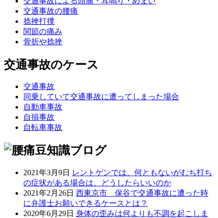
交通事故による頭痛・耳鳴り・めまい
交通事故の腰痛
捻挫打撲
関節の痛み
骨折や捻挫
交通事故のケース
交通事故
同乗していて交通事故に遭ってしまった場合
自動車事故
自損事故
自転車事故
2021年3月9日
レントゲンでは、何ともないがむち打ち
の症状がある場合は、どうしたらいいのか
2021年2月26日
西東京市 保谷で交通事故に遭った時
に弁護士お願いできるケースとは？
2020年6月29日
身体の歪みは何よりも不調を起こしま