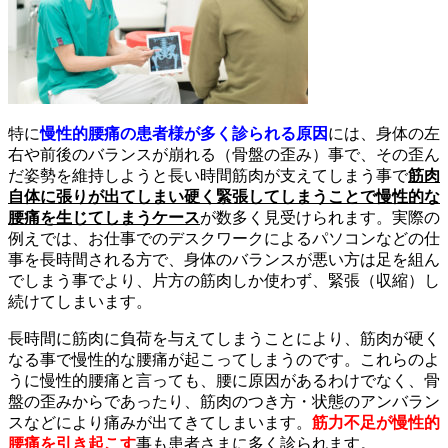
特に
慢性的腰痛の患者様が多く診られる原因
には、身体の左
右や前後のバランスが崩れる（骨盤の歪み）事で、その歪ん
だ姿勢を維持しようと長い時間筋肉が支えてしまう事で
筋肉
自体に張りが出てしまい硬く緊張してしまうことで慢性的な
腰痛を生じてしまうケース
が数多く見受けられます。実際の
例えでは、お仕事でのデスクワークによるパソコンなどの仕
事を長時間される方で、身体のバランスが悪い方は足を組ん
でしまう事でより、片方の筋肉しか使わず、緊張（収縮）し
続けてしまいます。
長時間に筋肉に負荷を与えてしまうことにより、筋肉が硬く
なる事で慢性的な腰痛が起こってしまうのです。これらのよ
うに慢性的腰痛と言っても、腰に原因があるわけでなく、骨
盤の歪みからであったり、筋肉のつき方・状態のアンバラン
スなどにより痛みが出てきてしまいます。
筋力不足が慢性的
腰痛を引き起こす
事も患者さまに多く診られます。