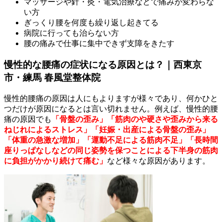
マッサージや針・灸・電気治療などで痛みが変わらな
い方
ぎっくり腰を何度も繰り返し起きてる
病院に行っても治らない方
腰の痛みで仕事に集中できず支障をきたす
慢性的な腰痛の症状になる原因とは？｜西東京
市・練馬 春風堂整体院
慢性的腰痛の原因は人にもよりますが様々であり、何かひと
つだけが原因になるとは言い切れません。例えば、慢性的腰
痛の原因でも
「骨盤の歪み」「筋肉のや硬さや歪みから来る
ねじれによるストレス」「妊娠・出産による骨盤の歪み」
「体重の急激な増加」「運動不足による筋肉不足」「長時間
座りっぱなしなどの同じ姿勢を保つことによる下半身の筋肉
に負担がかかり続けて痛む」
など様々な原因があります。