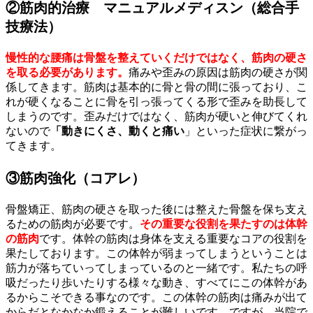
②筋肉的治療 マニュアルメディスン（総合手
技療法）
慢性的な腰痛は骨盤を整えていくだけではなく、筋肉の硬さ
を取る必要があります。
痛みや歪みの原因は筋肉の硬さが関
係してきます。筋肉は基本的に骨と骨の間に張っており、こ
れが硬くなることに骨を引っ張ってくる形で歪みを助長して
しまうのです。歪みだけではなく、筋肉が硬いと伸びてくれ
ないので
「動きにくさ、動くと痛い
」といった症状に繋がっ
てきます。
③筋肉強化（コアレ）
骨盤矯正、筋肉の硬さを取った後には整えた骨盤を保ち支え
るための筋肉が必要です。
その重要な役割を果たすのは体幹
の筋肉
です。体幹の筋肉は身体を支える重要なコアの役割を
果たしております。この体幹が弱まってしまうということは
筋力が落ちていってしまっているのと一緒です。私たちの呼
吸だったり歩いたりする様々な動き、すべてにこの体幹があ
るからこそできる事なのです。この体幹の筋肉は痛みが出て
からだとなかなか鍛えることが難しいです。ですが、当院で