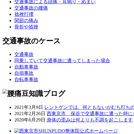
交通事故による頭痛・耳鳴り・めまい
交通事故の腰痛
捻挫打撲
関節の痛み
骨折や捻挫
交通事故のケース
交通事故
同乗していて交通事故に遭ってしまった場合
自動車事故
自損事故
自転車事故
2021年3月9日
レントゲンでは、何ともないがむち打ち
2021年2月26日
西東京市 保谷で交通事故に遭った時に
2020年6月29日
身体の歪みは何よりも不調を起こします