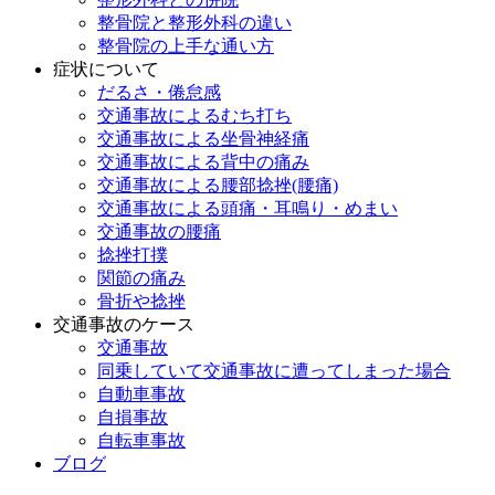
整骨院と整形外科の違い
整骨院の上手な通い方
症状について
だるさ・倦怠感
交通事故によるむち打ち
交通事故による坐骨神経痛
交通事故による背中の痛み
交通事故による腰部捻挫(腰痛)
交通事故による頭痛・耳鳴り・めまい
交通事故の腰痛
捻挫打撲
関節の痛み
骨折や捻挫
交通事故のケース
交通事故
同乗していて交通事故に遭ってしまった場合
自動車事故
自損事故
自転車事故
ブログ