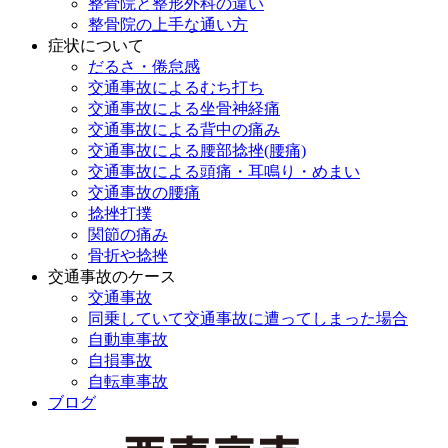
整骨院と整形外科の違い
整骨院の上手な通い方
症状について
だるさ・倦怠感
交通事故によるむち打ち
交通事故による坐骨神経痛
交通事故による背中の痛み
交通事故による腰部捻挫(腰痛)
交通事故による頭痛・耳鳴り・めまい
交通事故の腰痛
捻挫打撲
関節の痛み
骨折や捻挫
交通事故のケース
交通事故
同乗していて交通事故に遭ってしまった場合
自動車事故
自損事故
自転車事故
ブログ