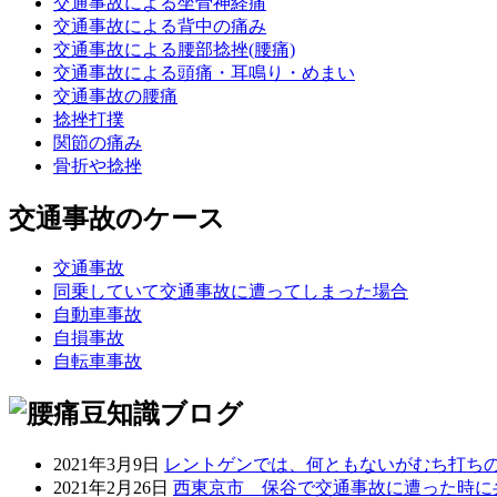
交通事故による坐骨神経痛
交通事故による背中の痛み
交通事故による腰部捻挫(腰痛)
交通事故による頭痛・耳鳴り・めまい
交通事故の腰痛
捻挫打撲
関節の痛み
骨折や捻挫
交通事故のケース
交通事故
同乗していて交通事故に遭ってしまった場合
自動車事故
自損事故
自転車事故
2021年3月9日
レントゲンでは、何ともないがむち打ち
2021年2月26日
西東京市 保谷で交通事故に遭った時に