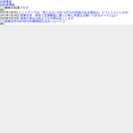
自損事故
自転車事故
2021年3月9日
レントゲンでは、何ともないがむち打ちの症状がある場合は、どうしたらいいのか
2021年2月26日
西東京市 保谷で交通事故に遭った時に弁護士お願いできるケースとは？
2020年6月29日
身体の歪みは何よりも不調を起こします