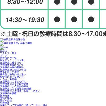
HOME
アクセス・料金
ブログ
患者様の声一覧
相互リンク・リンク集
交通事故に遭ったら
交通事故保険について
交通事故治療の重要性
交通事故後の転院と併院
整形外科との併院
整骨院と整形外科の違い
整骨院の上手な通い方
だるさ・倦怠感
交通事故によるむち打ち
交通事故による坐骨神経痛
交通事故による背中の痛み
交通事故による腰部捻挫(腰痛)
交通事故による頭痛・耳鳴り・めまい
交通事故の腰痛
捻挫打撲
関節の痛み
骨折や捻挫
交通事故
同乗していて交通事故に遭ってしまった場合