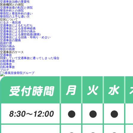
交通事故治療の重要性
医療機関との併院
交通事故後の転院と併院
整形外科との併院
整骨院と整形外科の違い
整骨院の上手な通い方
症状について
だるさ・倦怠感
交通事故によるむち打ち
交通事故による坐骨神経痛
交通事故による背中の痛み
交通事故による腰部捻挫(腰痛)
交通事故による頭痛・耳鳴り・めまい
交通事故の腰痛
捻挫打撲
関節の痛み
骨折や捻挫
交通事故のケース
交通事故
同乗していて交通事故に遭ってしまった場合
自動車事故
自損事故
自転車事故
ブログ