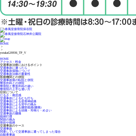
HOME
>
>
yotakaGJ0936_TP_V
HOME
アクセス・料金
交通事故治療におけるポイント
交通事故に遭ったら
交通事故保険について
交通事故治療の重要性
医療機関との併院
交通事故後の転院と併院
整形外科との併院
整骨院と整形外科の違い
整骨院の上手な通い方
症状について
だるさ・倦怠感
交通事故によるむち打ち
交通事故による坐骨神経痛
交通事故による背中の痛み
交通事故による腰部捻挫(腰痛)
交通事故による頭痛・耳鳴り・めまい
交通事故の腰痛
捻挫打撲
関節の痛み
骨折や捻挫
交通事故のケース
交通事故
同乗していて交通事故に遭ってしまった場合
自動車事故