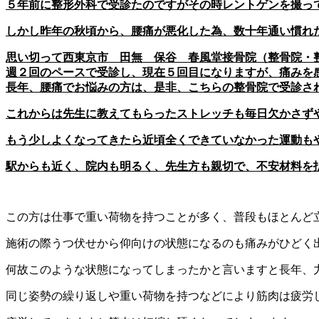
５年前に整形外科で受診たのですがその時レントゲンを撮っ
しかし昨年の秋頃から、腰痛が悪化した為、数十年通い慣れ
思い切って西東京市 田無 保谷 春風堂接骨院（整骨院・
週２回のペースで受診し、現在５回目になりますが、痛みを
長年、腰痛でお悩みの方は、是非、こちらの整骨院で受診さ
これからは先生に教えてもらったストレッチも毎日欠かさず
もう少しよくなってきたら近頃全くできていなかった運動も
駅からも近く、院内も明るく、先生方も親切で、不安材料を
この方は仕事で重い荷物を持つことが多く、普段もほとんど
施術の際うつ伏せから仰向けの状態になるのも痛みがひどく
何故このような状態になってしまったかと言いますと長年、
同じ姿勢の繰り返しや重い荷物を持つなどにより筋肉は疲労