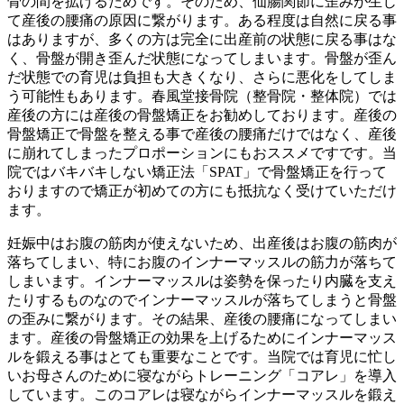
骨の間を拡げるためです。そのため、仙腸関節に歪みが生じ
て産後の腰痛の原因に繋がります。ある程度は自然に戻る事
はありますが、多くの方は完全に出産前の状態に戻る事はな
く、骨盤が開き歪んだ状態になってしまいます。骨盤が歪ん
だ状態での育児は負担も大きくなり、さらに悪化をしてしま
う可能性もあります。春風堂接骨院（整骨院・整体院）では
産後の方には産後の骨盤矯正をお勧めしております。産後の
骨盤矯正で骨盤を整える事で産後の腰痛だけではなく、産後
に崩れてしまったプロポーションにもおススメですです。当
院ではバキバキしない矯正法「SPAT」で骨盤矯正を行って
おりますので矯正が初めての方にも抵抗なく受けていただけ
ます。
妊娠中はお腹の筋肉が使えないため、出産後はお腹の筋肉が
落ちてしまい、特にお腹のインナーマッスルの筋力が落ちて
しまいます。インナーマッスルは姿勢を保ったり内臓を支え
たりするものなのでインナーマッスルが落ちてしまうと骨盤
の歪みに繋がります。その結果、産後の腰痛になってしまい
ます。産後の骨盤矯正の効果を上げるためにインナーマッス
ルを鍛える事はとても重要なことです。当院では育児に忙し
いお母さんのために寝ながらトレーニング「コアレ」を導入
しています。このコアレは寝ながらインナーマッスルを鍛え