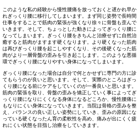
このような私の経験から慢性腰痛を放っておくと遅かれ早か
れぎっくり腰に移行してしまいます。まず同じ姿勢で長時間
仕事をすることで筋肉の緊張が強くなり徐々に骨盤も歪んで
いきます。そして、ちょっとした動きによってぎっくり腰に
なってしまいます。ぎっくり腰をきちんと治療せずに自然治
癒すると筋肉がますます硬くなります。より硬くなった筋肉
は再びぎっくり腰を起こしやすくなり、その後硬くなった筋
肉がより一層骨盤の歪みを引き起こします。このような悪循
環でぎっくり腰になりやすい身体になってしまいます。
ぎっくり腰になった場合は自分で何とかせずに専門の方に診
てもらうのが良いと思います。そして、実際のところはぎっ
くり腰になる前にケアをしていくのが一番良いと思います。
筋肉の緊張を取り、骨盤の歪みを矯正していく事によってぎ
っくり腰になりにくくなる身体になるどころか、慢性腰痛に
もなりにくい身体になっていきます。当院は骨格の歪みを整
え、バランスの良い正しい姿勢にしていき、歪みの原因にな
っている硬くなったん育の柔軟性を高め、痛みが出にくく疲
れにくい状態を目指し治療をしていきます。