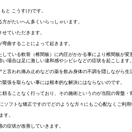
じもと こうすけ)です。
る方がたいへん多くいらっしゃいます。
させていただきます。
が弯曲することによって起きます。
たしている軟骨（椎間板）に内圧がかかる事により椎間板が変
酷い場合は足に激しい違和感やシビレなどの症状を起こします
アと言われ痛み止めなどの薬を飲み身体の不調を隠しながら生
の緊張を取らない事には根本的な解決にはならないのです。
頼ることなく行っており、その施術というのが当院の骨盤・骨
常にソフトな矯正ですのでどのような方々にもご心配なくご利用
ます。
感の症状が改善していきます。