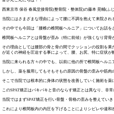
西東京市 保谷 春風堂接骨院(整骨院・整体院)の藤本 晃輔(ふ
当院にはさまざまな理由によって腰に不調を抱えて来院され
その中でも今回は「腰椎の椎間板ヘルニア」についてお話を
椎間板ヘルニアとは骨盤が歪み（特に前傾）が強くなり背骨
その理由としては腰部の骨と骨の間でクッションの役割を果
が近くの神経を圧迫する事によって、腰、お尻、特に症状が
当院に来られる方々の中でも、以前に他の所で椎間板ヘルニ
しかし、薬を服用してもそもそもの原因の骨盤の歪みや筋肉
そこで当院では根本的に身体の状態を改善していく施術を薬に
このSPAT矯正はバキバキと音のならす矯正とは異なり、非
当院ではまずSPAT矯正を行い骨盤・骨格の歪みを整えていき
これにより椎間板内の内圧を下げることによりシビレや違和