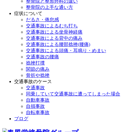
整骨院と整形外科の違い
整骨院の上手な通い方
症状について
だるさ・倦怠感
交通事故によるむち打ち
交通事故による坐骨神経痛
交通事故による背中の痛み
交通事故による腰部捻挫(腰痛)
交通事故による頭痛・耳鳴り・めまい
交通事故の腰痛
捻挫打撲
関節の痛み
骨折や捻挫
交通事故のケース
交通事故
同乗していて交通事故に遭ってしまった場合
自動車事故
自損事故
自転車事故
ブログ