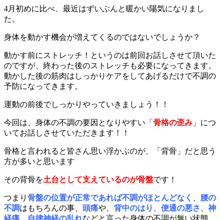
4月初めに比べ、最近はずいぶんと暖かい陽気になりまし
た。
身体を動かす機会が増えてくるのではないでしょうか？
動かす前にストレッチ！というのは前回お話しさせて頂いた
のですが、終わった後のストレッチも必要になってきます。
動かした後の筋肉はしっかりケアをしてあげるだけで不調の
予防になってきます。
運動の前後でしっかりやっていきましょう！！
今回は、身体の不調の要因となりやすい「
骨格の歪み
」につ
いてお話しさせていただきます！！
骨格と言われると皆さん思い浮かぶのが、「背骨」だと思う
方が多いと思います
その背骨を
土台として支えているのが骨盤
です！
つまり
骨盤の位置が正常であれば不調がほとんどなく
、
腰の
不調
はもちろんの事、
頭痛
や、
背中のはり
、
便通の悪さ
、
神
経痛
、
自律神経の乱れ
などと言った身体の不調が無い状態、