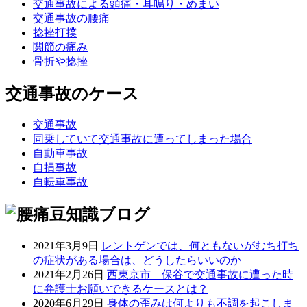
交通事故による頭痛・耳鳴り・めまい
交通事故の腰痛
捻挫打撲
関節の痛み
骨折や捻挫
交通事故のケース
交通事故
同乗していて交通事故に遭ってしまった場合
自動車事故
自損事故
自転車事故
2021年3月9日
レントゲンでは、何ともないがむち打ち
の症状がある場合は、どうしたらいいのか
2021年2月26日
西東京市 保谷で交通事故に遭った時
に弁護士お願いできるケースとは？
2020年6月29日
身体の歪みは何よりも不調を起こしま