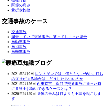
捻挫打撲
関節の痛み
骨折や捻挫
交通事故のケース
交通事故
同乗していて交通事故に遭ってしまった場合
自動車事故
自損事故
自転車事故
2021年3月9日
レントゲンでは、何ともないがむち打ち
の症状がある場合は、どうしたらいいのか
2021年2月26日
西東京市 保谷で交通事故に遭った時
に弁護士お願いできるケースとは？
2020年6月29日
身体の歪みは何よりも不調を起こしま
す